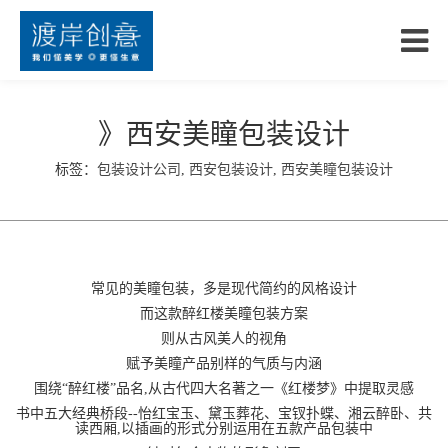
》西安美瞳包装设计
标签：
包装设计公司
,
西安包装设计
,
西安美瞳包装设计
常见的美瞳包装，多是现代简约的风格设计
而这款醉红楼美瞳包装方案
则从古风美人的视角
赋予美瞳产品别样的气质与内涵
围绕“醉红楼”品名,从古代四大名著之一《红楼梦》中提取灵感
书中五大经典桥段--怡红宝玉、黛玉葬花、宝钗扑蝶、湘云醉卧、共
读西厢,以插画的形式分别运用在五款产品包装中